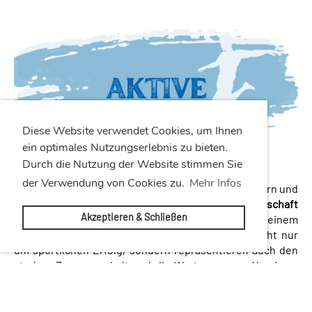
Diese Website verwendet Cookies, um Ihnen
ein optimales Nutzungserlebnis zu bieten.
Durch die Nutzung der Website stimmen Sie
der Verwendung von Cookies zu.
Mehr Infos
Mit einer gesunden Mischung aus erfahrenen Spielern und
jungen Talenten geht unsere
1. und 2. Mannschaft
Akzeptieren & Schließen
motiviert auf Punktejagd. Unterstützt von einem
engagierten Trainerteam, kämpfen die Aktiven nicht nur
um sportlichen Erfolg, sondern repräsentieren auch den
starken Zusammenhalt und die Werte unseres Vereins –
auf und neben dem Spielfeld.