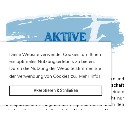
Diese Website verwendet Cookies, um Ihnen
ein optimales Nutzungserlebnis zu bieten.
Durch die Nutzung der Website stimmen Sie
der Verwendung von Cookies zu.
Mehr Infos
Mit einer gesunden Mischung aus erfahrenen Spielern und
jungen Talenten geht unsere
1. und 2. Mannschaft
Akzeptieren & Schließen
motiviert auf Punktejagd. Unterstützt von einem
engagierten Trainerteam, kämpfen die Aktiven nicht nur
um sportlichen Erfolg, sondern repräsentieren auch den
starken Zusammenhalt und die Werte unseres Vereins –
auf und neben dem Spielfeld.