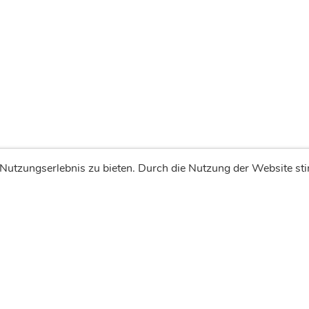
 Nutzungserlebnis zu bieten. Durch die Nutzung der Website 
© ASV Arnbach
Estellt mit ClubDesk Vereinssoftware