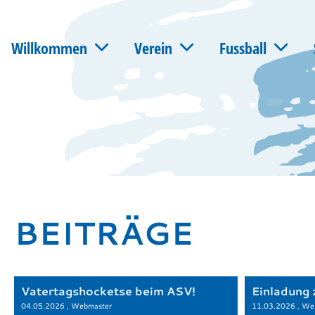
Willkommen
Verein
Fussball
BEITRÄGE
Vatertagshocketse beim ASV!
Einladung
04.05.2026
, Webmaster
11.03.2026
, We